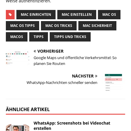
Weise authentifizieren.
MAC EINRICHTEN
MAC EINSTELLEN
MAC OS
MAC OS TIPPS
MAC OS TRICKS
MAC SICHERHEIT
MACOS
TIPPS
TIPPS UND TRICKS
VORHERIGER
Google Maps und öffentliche Verkehrsmittel: So
planen Sie Routen
NÄCHSTER
WhatsApp-Nachrichten schneller senden
ÄHNLICHE ARTIKEL
WhatsApp: Screenshots bei Videochat
erstellen