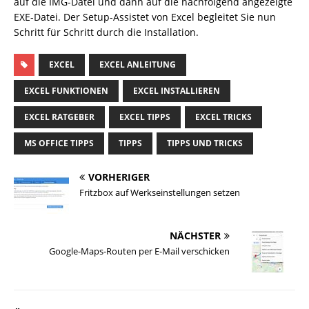
auf die IMG-Datei und dann auf die nachfolgend angezeigte
EXE-Datei. Der Setup-Assistet von Excel begleitet Sie nun
Schritt für Schritt durch die Installation.
EXCEL
EXCEL ANLEITUNG
EXCEL FUNKTIONEN
EXCEL INSTALLIEREN
EXCEL RATGEBER
EXCEL TIPPS
EXCEL TRICKS
MS OFFICE TIPPS
TIPPS
TIPPS UND TRICKS
VORHERIGER
Fritzbox auf Werkseinstellungen setzen
NÄCHSTER
Google-Maps-Routen per E-Mail verschicken