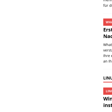
für 
WHA
Ers
Nac
Whats
verst
Ihre
an I
LINU
LIN
Win
ins