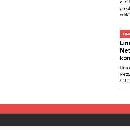
Wind
probl
erklä
LIN
Lin
Net
kon
Linux
Netz
hilft