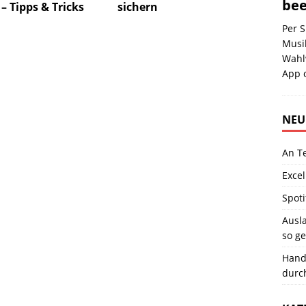
be
– Tipps & Tricks
sichern
Per 
Musi
Wahl
App 
NEU
An T
Excel
Spoti
Ausla
so ge
Hand
durc