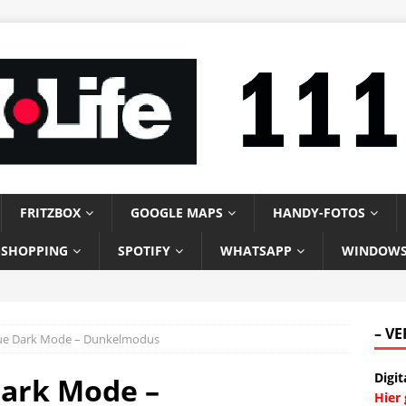
FRITZBOX
GOOGLE MAPS
HANDY-FOTOS
-SHOPPING
SPOTIFY
WHATSAPP
WINDOW
– V
eue Dark Mode – Dunkelmodus
Digit
Dark Mode –
Hier