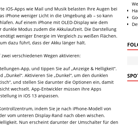
We
erte iOS-Apps wie Mail und Musik belasten Ihre Augen bei
Han
as iPhone weniger Licht in die Umgebung ab – so kann
Go
chlafen. Auf einem iPhone mit OLED-Display wie dem
Des
er dunkle Modus zudem die Akkulaufzeit. Die Darstellung
nötigt weniger Energie im Vergleich zu weißen Flächen.
m dazu führt, dass der Akku länger hält.
FOL
 zwei verschiedenen Wegen aktivieren:
tellungen-App, und tippen Sie auf „Anzeige & Helligkeit“.
nd „Dunkel“. Aktivieren Sie „Dunkel“, um den dunklen
SPOT
sch“, und stellen Sie darunter die Optionen ein, damit
sicht wechselt. App-Entwickler müssen ihre Apps
stellung in iOS 13 anpassen.
Kontrollzentrum, indem Sie je nach iPhone-Modell von
oder vom unteren Display-Rand nach oben wischen.
Helligkeit. Nun erscheint darunter der Umschalter für den