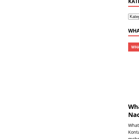
KAT
WHA
WHA
Wha
Nac
What
Konta
mehr