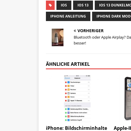
IOS
IOS 13
IOS 13 DUNKELM
IPHONE ANLEITUNG
IPHONE DARK MOD
VORHERIGER
Bluetooth oder Apple Airplay? Da
besser!
ÄHNLICHE ARTIKEL
iPhone: Bildschirminhalte
Apple-I