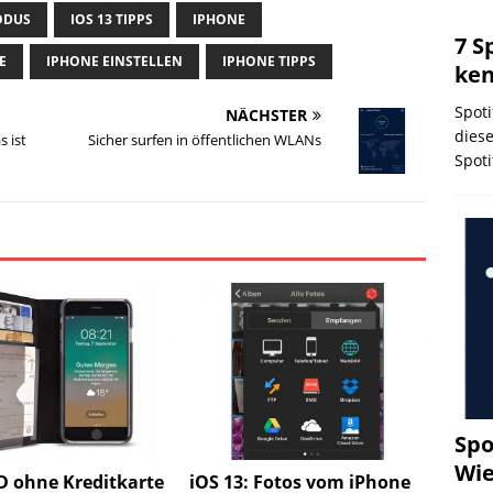
ODUS
IOS 13 TIPPS
IPHONE
7 S
E
IPHONE EINSTELLEN
IPHONE TIPPS
ken
Spoti
NÄCHSTER
diese
s ist
Sicher surfen in öffentlichen WLANs
Spot
Spo
Wie
D ohne Kreditkarte
iOS 13: Fotos vom iPhone