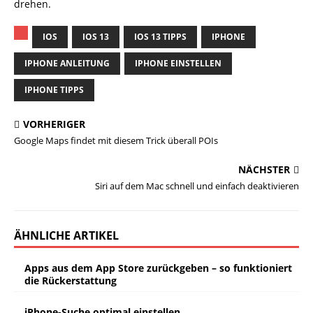
drehen.
IOS
IOS 13
IOS 13 TIPPS
IPHONE
IPHONE ANLEITUNG
IPHONE EINSTELLEN
IPHONE TIPPS
VORHERIGER
Google Maps findet mit diesem Trick überall POIs
NÄCHSTER
Siri auf dem Mac schnell und einfach deaktivieren
ÄHNLICHE ARTIKEL
Apps aus dem App Store zurückgeben – so funktioniert
die Rückerstattung
iPhone-Suche optimal einstellen