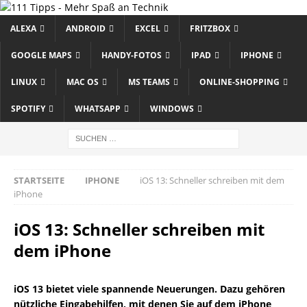
ALEXA
ANDROID
EXCEL
FRITZBOX
GOOGLE MAPS
HANDY-FOTOS
IPAD
IPHONE
LINUX
MAC OS
MS TEAMS
ONLINE-SHOPPING
SPOTIFY
WHATSAPP
WINDOWS
STARTSEITE
IPHONE
iOS 13: Schneller schreiben mit dem
iPhone
iOS 13: Schneller schreiben mit
dem iPhone
iOS 13 bietet viele spannende Neuerungen. Dazu gehören
nützliche Eingabe­hilfen, mit denen Sie auf dem iPhone