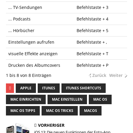
... TV-Sendungen
Befehlstaste + 3
... Podcasts
Befehlstaste + 4
... Hörbücher
Befehlstaste + 5
Einstellungen aufrufen
Befehlstaste + ,
visuelle Effekte anzeigen
Befehlstaste + T
Drucken des Albumcovers
Befehlstaste + P
1 bis 8 von 8 Einträgen
Zurück
Weiter
APPLE
ITUNES
ITUNES SHORTCUTS
MAC EINRICHTEN
MAC EINSTELLEN
MAC OS
MAC OS TIPPS
MAC OS TRICKS
MACOS
VORHERIGER
iOS 13: Die neuen Funktionen der Foto-App