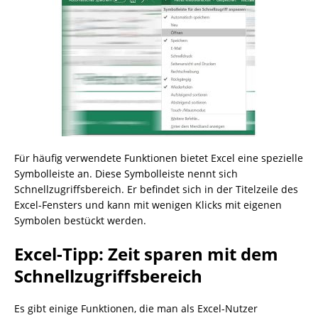
Für häufig verwendete Funktionen bietet Excel eine spezielle
Symbolleiste an. Diese Symbolleiste nennt sich
Schnellzugriffsbereich. Er befindet sich in der Titelzeile des
Excel-Fensters und kann mit wenigen Klicks mit eigenen
Symbolen bestückt werden.
Excel-Tipp: Zeit sparen mit dem
Schnell­zugriffsbereich
Es gibt einige Funktionen, die man als Excel-Nutzer