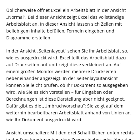
Üblicherweise öffnet Excel ein Arbeitsblatt in der Ansicht
„Normal“. Bei dieser Ansicht zeigt Excel das vollständige
Arbeitsblatt an. In dieser Ansicht lassen sich Zellen mit
beliebigem Inhalte befüllen, Formeln eingeben und
Diagramme erstellen.
In der Ansicht „Seitenlayout“ sehen Sie Ihr Arbeitsblatt so,
wie es ausgedruckt wird. Excel teilt das Arbeitsblatt dazu
auf Druckseiten auf und zeigt diese verkleinert an. Auf
einem großen Monitor werden mehrere Druckseiten
nebeneinander angezeigt. In der Seitenlayoutansicht
können Sie leicht prüfen, ob Ihr Dokument so ausgegeben
wird, wie Sie es sich vorstellen – für Eingaben oder
Berechnungen ist diese Darstellung aber nicht geeignet.
Dafür gibt es die „Umbruchvorschau“: Sie zeigt auf dem
weiterhin bearbeitbaren Arbeitsblatt anhand von Linien an,
wie Ihr Dokument ausgedruckt wird.
Ansicht umschalten: Mit den drei Schaltflächen unten rechts
in der Fensterecke neben dem Zoomschieber oder über das