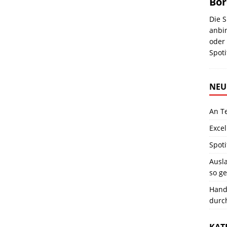
Bo
Die S
anbi
oder 
Spot
NEU
An T
Excel
Spoti
Ausla
so ge
Hand
durc