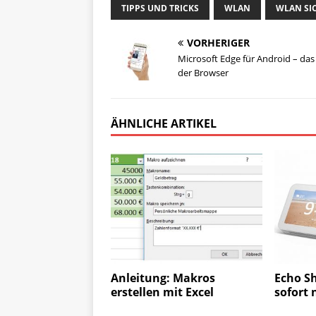
TIPPS UND TRICKS
WLAN
WLAN SI
VORHERIGER
Microsoft Edge für Android – da
der Browser
ÄHNLICHE ARTIKEL
Anleitung: Makros
Echo S
erstellen mit Excel
sofort 