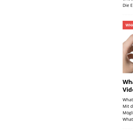
Die 
WHA
Wha
Vid
What
Mit d
Mögl
What