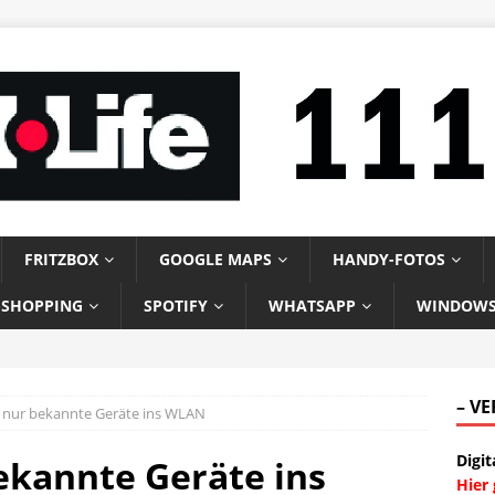
FRITZBOX
GOOGLE MAPS
HANDY-FOTOS
-SHOPPING
SPOTIFY
WHATSAPP
WINDOW
– V
nur bekannte Geräte ins WLAN
Digit
kannte Geräte ins
Hier