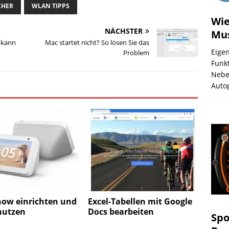
CHER
WLAN TIPPS
Wie
NÄCHSTER
Mus
s kann
Mac startet nicht? So lösen Sie das
Eigen
Problem
Funkt
Nebe
Auto
how einrichten und
Excel-Tabellen mit Google
nutzen
Docs bearbeiten
Spo