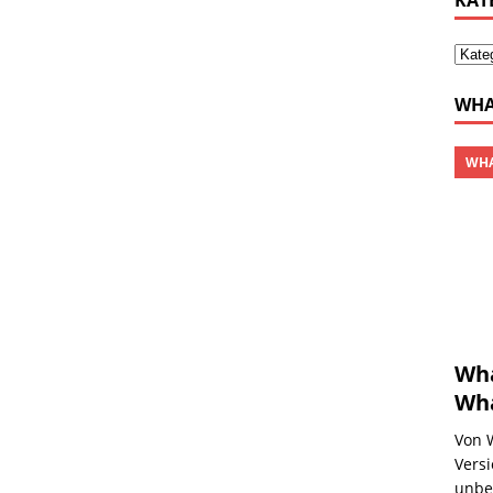
KAT
WHA
WHA
Wha
Wha
Von 
Versi
unbe