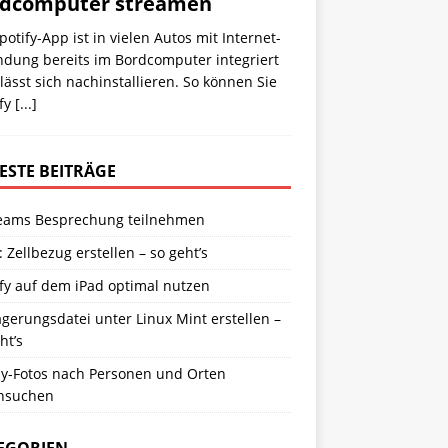
rdcomputer streamen
potify-App ist in vielen Autos mit Internet­
ndung bereits im Bordcomputer integriert
lässt sich nachinstallieren. So können Sie
ify
[...]
ESTE BEITRÄGE
eams Besprechung teilnehmen
: Zellbezug erstellen – so geht’s
fy auf dem iPad optimal nutzen
gerungsdatei unter Linux Mint erstellen –
ht’s
y-Fotos nach Personen und Orten
hsuchen