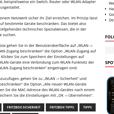
t, beispielsweise ein Switch, Router oder WLAN-Adapter
We
usgestattet.
Han
Go
einem Netzwerk sicher ihr Ziel erreichen. Im Prinzip lässt
Des
auf bestimmte Geräte beschränken. Das bietet also
iefgehendes technisches Spezialwissen, die in der
e suchen.
FOL
zbox gehen Sie in der Benutzeroberfläche auf „WLAN –›
 „WLAN-Zugang beschränken“ die Option „WLAN-Zugang auf
Klicken Sie zum Speichern der Einstellungen auf
 WLAN-Geräte eine Verbindung zum WLAN-Funknetz der
SPOT
r „WLAN-Zugang beschränken“ eingetragen sind.
zuzufügen, gehen Sie zu „WLAN –› Sicherheit“ und
 beschränken“ die Option „Alle neuen WLAN-Geräte
gen Sie die MAC-Adresse des WLAN-Gerätes nach einem
eichern Sie die Einstellungen mit „OK –› Übernehmen“.
FRITZBOX SICHERHEIT
FRITZBOX TIPPS
TIPPS