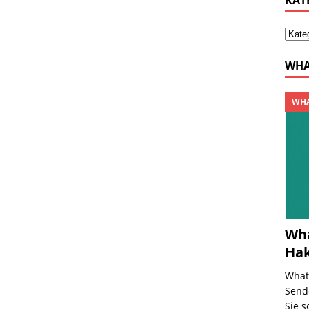
KAT
WHA
WHA
Wha
Ha
What
Send
Sie s