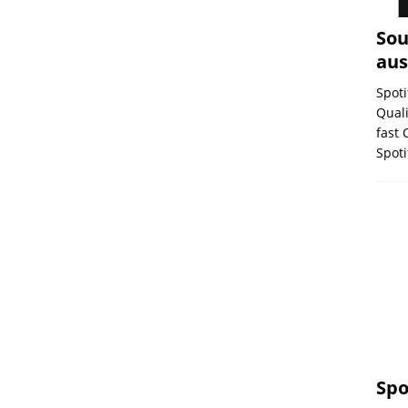
Sou
au
Spoti
Quali
fast 
Spot
Spo