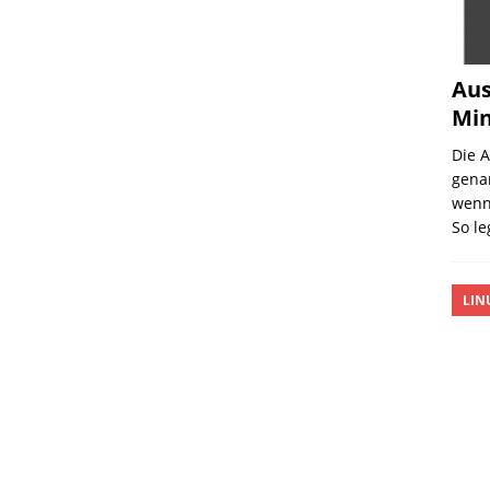
Aus
Min
Die 
gena
wenn 
So l
LIN