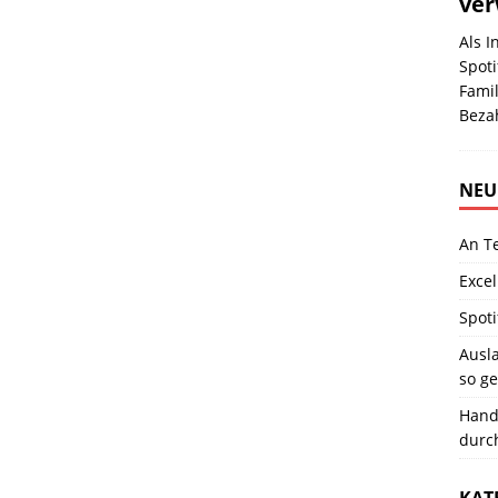
ver
Als 
Spoti
Famil
Beza
NEU
An T
Excel
Spoti
Ausla
so ge
Hand
durc