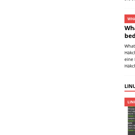
WHA
Wha
bed
What
Häkch
eine
Häkc
LINU
LIN