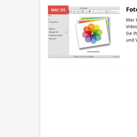
Fot
MAC OS
Mac O
Video
Sie I
und V