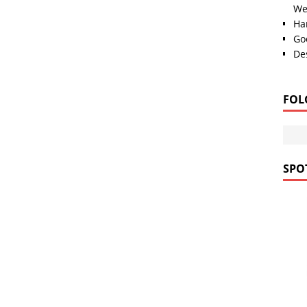
We
Han
Go
Des
FOL
SPOT