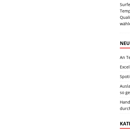
Surf
Tempo
Quali
wäh
NEU
An T
Excel
Spoti
Ausla
so ge
Hand
durc
KAT