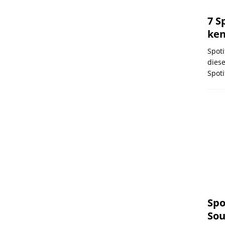
7 S
ken
Spoti
diese
Spot
Spo
Sou