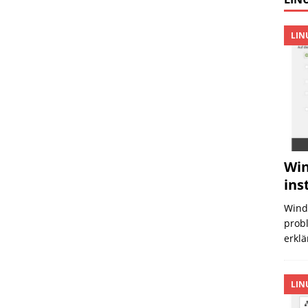
LIN
Win
ins
Wind
probl
erklä
LIN