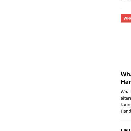
WHA
Wha
Han
What
älter
kann
Hand
LINU