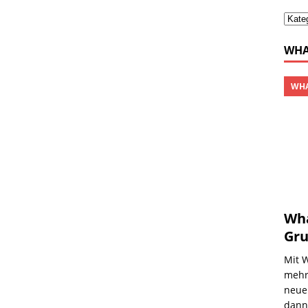
WHA
WHA
Wha
Gru
Mit 
mehre
neue
dan