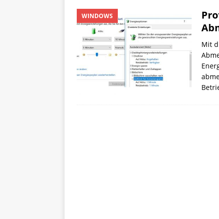
Pro
WINDOWS
Ab
Mit d
Abme
Ener
abmel
Betri