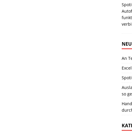
Spot
Auto
funkt
verbi
NEU
An T
Excel
Spoti
Ausla
so ge
Hand
durc
KAT