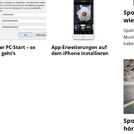
Spo
wie
Spoti
Musik
haben
er PC-Start – so
App-Erweiterungen auf
 geht’s
dem iPhone installieren
Spo
hö