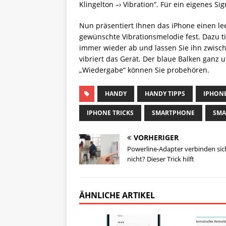
Klingelton –› Vibration“. Für ein eigenes Si
Nun präsentiert Ihnen das iPhone einen lee
gewünschte Vibrationsmelodie fest. Dazu ti
immer wieder ab und lassen Sie ihn zwisch
vibriert das Gerät. Der blaue Balken ganz 
„Wiedergabe“ können Sie probehören.
HANDY
HANDY TIPPS
IPHON
IPHONE TRICKS
SMARTPHONE
SMA
VORHERIGER
Powerline-Adapter verbinden sic
nicht? Dieser Trick hilft
ÄHNLICHE ARTIKEL