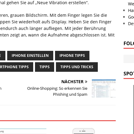
gnal gehen Sie auf „Neue Vibration erstellen“.
We
Han
ren, grauen Bildschirm. Mit dem Finger legen Sie die
Go
ppen Sie wiederholt aufs Display. Heben Sie den Finger
Des
endurch auch länger aufliegen. Mit jeder Berührung
unten zeigt an, wann die Aufnahme abgeschlossen ist. Mit
FOL
E
IPHONE EINSTELLEN
IPHONE TIPPS
RTPHONE TIPPS
TIPPS
TIPPS UND TRICKS
SPOT
NÄCHSTER
h
Online-Shopping: So erkennen Sie
Phishing und Spam