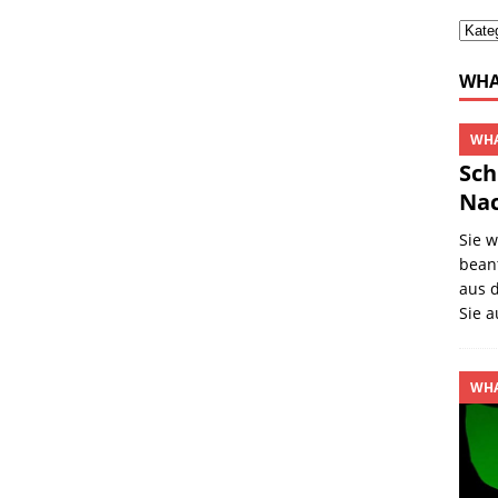
WHA
WHA
Sch
Nac
Sie 
beant
aus 
Sie 
WHA