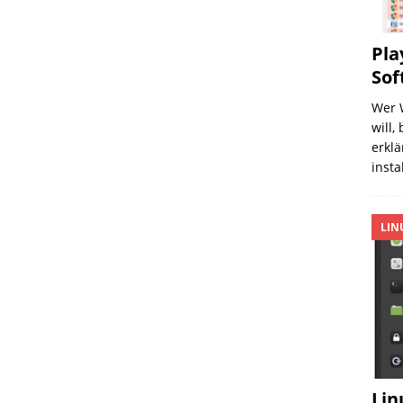
Pla
Sof
Wer 
will,
erklä
insta
LIN
Lin