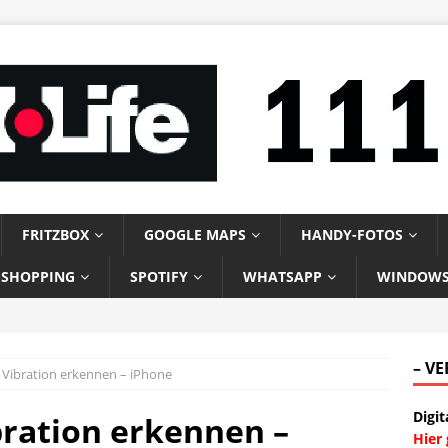
FRITZBOX
GOOGLE MAPS
HANDY-FOTOS
-SHOPPING
SPOTIFY
WHATSAPP
WINDOW
– V
 Vibration erkennen – iPhone
Digit
bration erkennen –
Hier