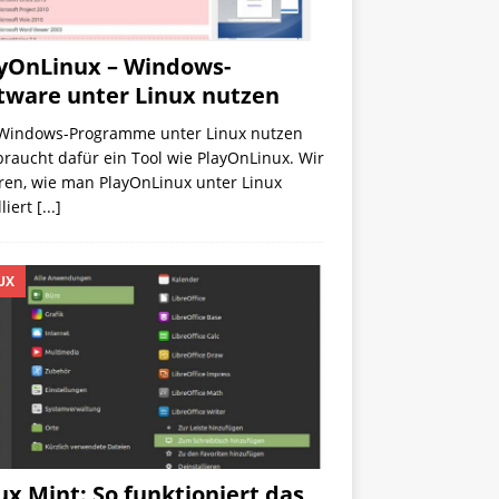
yOnLinux – Windows-
tware unter Linux nutzen
Windows-Programme unter Linux nutzen
 braucht dafür ein Tool wie PlayOnLinux. Wir
ren, wie man PlayOnLinux unter Linux
lliert
[...]
UX
ux Mint: So funktioniert das