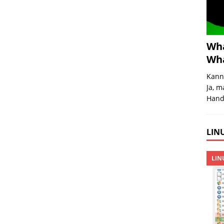
Wha
Wha
Kann
Ja, m
Handg
LINU
LIN