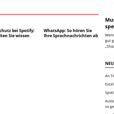
Mus
spe
hutz bei Spotify:
WhatsApp: So hören Sie
Wenn
lten Sie wissen
Ihre Sprachnachrichten ab
gut g
„Sha
NEU
An T
Excel
Spoti
Ausla
so ge