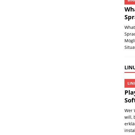
WHA
Wha
Spr
What
Spra
Mögl
Situa
LINU
LIN
Pla
Sof
Wer 
will,
erklä
insta