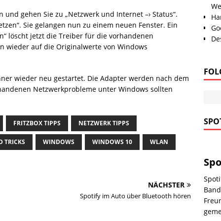
We
en und gehen Sie zu „Netzwerk und Internet –› Status“.
Han
etzen“. Sie gelangen nun zu einem neuen Fenster. Ein
Go
en“ löscht jetzt die Treiber für die vorhandenen
Des
en wieder auf die Originalwerte von Windows
FOL
ner wieder neu gestartet. Die Adapter werden nach dem
orhandenen Netzwerkprobleme unter Windows sollten
SPOT
FRITZBOX TIPPS
NETZWERK TIPPS
D TRICKS
WINDOWS
WINDOWS 10
WLAN
Spo
Spoti
NÄCHSTER
Bands
Spotify im Auto über Bluetooth hören
Freun
gem