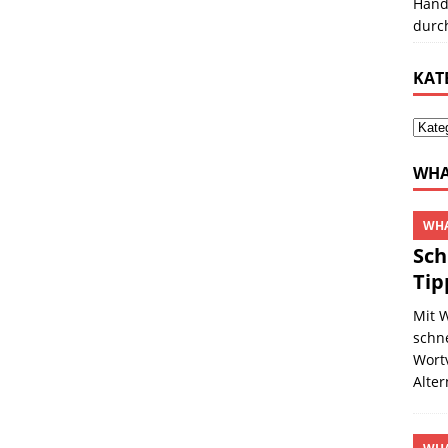
Hand
durc
KAT
WHA
WHA
Sch
Tip
Mit 
schne
Wortv
Alte