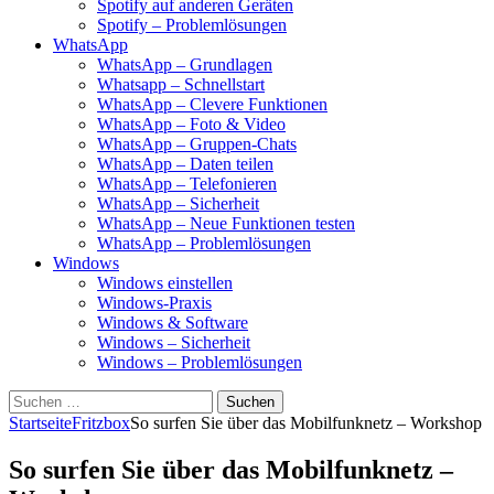
Spotify auf anderen Geräten
Spotify – Problemlösungen
WhatsApp
WhatsApp – Grundlagen
Whatsapp – Schnellstart
WhatsApp – Clevere Funktionen
WhatsApp – Foto & Video
WhatsApp – Gruppen-Chats
WhatsApp – Daten teilen
WhatsApp – Telefonieren
WhatsApp – Sicherheit
WhatsApp – Neue Funktionen testen
WhatsApp – Problemlösungen
Windows
Windows einstellen
Windows-Praxis
Windows & Software
Windows – Sicherheit
Windows – Problemlösungen
Suchen
nach:
Startseite
Fritzbox
So surfen Sie über das Mobilfunknetz – Workshop
So surfen Sie über das Mobilfunknetz –