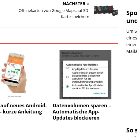
NÄCHSTER
Offlinekarten von Google Maps auf SD-
Spo
Karte speichern
und
Um Sp
eines
eine
Mail
auf neues Android-
Datenvolumen sparen –
– kurze Anleitung
Automatische App-
Updates blockieren
So 