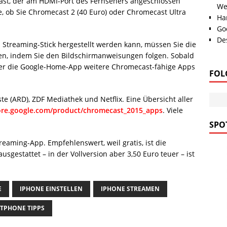
ast, der am HDMI-Port des Fernsehers angeschlossen
We
e, ob Sie Chromecast 2 (40 Euro) oder Chromecast Ultra
Han
Go
Des
Streaming-Stick hergestellt werden kann, müssen Sie die
en, indem Sie den Bildschirmanweisungen folgen. Sobald
über die Google-Home-App weitere Chromecast-fähige Apps
FOL
 (ARD), ZDF Mediathek und Netflix. Eine Übersicht aller
tore.google.com/product/chromecast_2015_apps
. Viele
SPOT
eaming-App. Empfehlenswert, weil gratis, ist die
usgestattet – in der Vollversion aber 3,50 Euro teuer – ist
E
IPHONE EINSTELLEN
IPHONE STREAMEN
TPHONE TIPPS