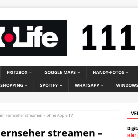
FRITZBOX
GOOGLE MAPS
HANDY-FOTOS
-SHOPPING
SPOTIFY
WHATSAPP
WINDOW
– V
m Fernseher streamen – ohne Apple TV
Digit
ernseher streamen –
Hier