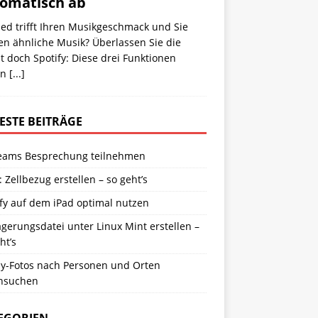
omatisch ab
ied trifft Ihren Musikgeschmack und Sie
en ähnliche Musik? Überlassen Sie die
t doch Spotify: Diese drei Funktionen
rn
[...]
ESTE BEITRÄGE
eams Besprechung teilnehmen
: Zellbezug erstellen – so geht’s
fy auf dem iPad optimal nutzen
gerungsdatei unter Linux Mint erstellen –
ht’s
y-Fotos nach Personen und Orten
hsuchen