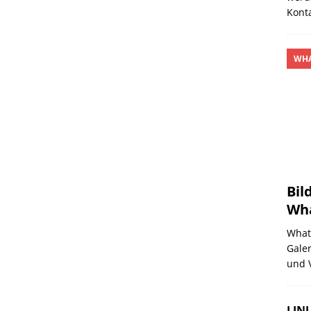
Kont
WHA
Bil
Wh
Whats
Galer
und 
LINU