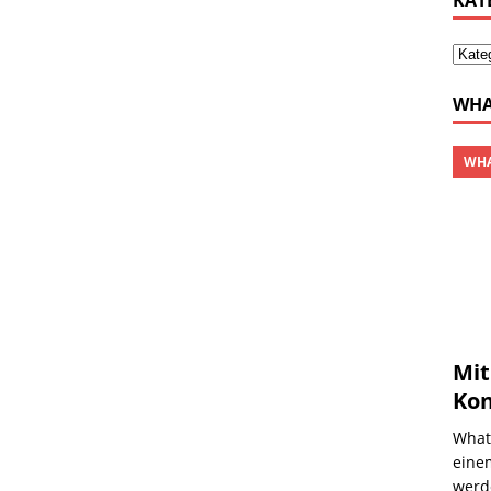
KAT
WHA
WHA
Mit
Kon
What
einem
werd