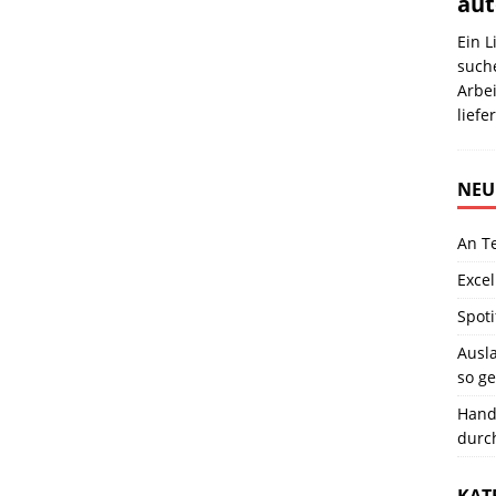
aut
Ein L
such
Arbei
liefe
NEU
An T
Excel
Spoti
Ausla
so ge
Hand
durc