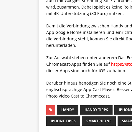
auch mit Googles Streaming-Stick Chromec
wird, zusammen. Dabei spielt es keine Roll
mit 4K-Unterstützung (80 Euro) nutzen.
Damit die Verbindung zwischen Handy und 
App Google Home installieren und einricht
die Verbindung steht, können Sie direkt 
herunterladen.
Zur Auswahl stehen unter anderem Das Erste
Chromecast-Apps finden Sie auf
https://s
dieser Apps sind auch für iOS zu haben.
Darüber hinaus benötigen Sie noch eine Str
englischsprachige App Cast Player. Besser a
Photo Video Cast to Chromecast.
HANDY
HANDY TIPPS
IPHON
IPHONE TIPPS
SMARTPHONE
SMAR