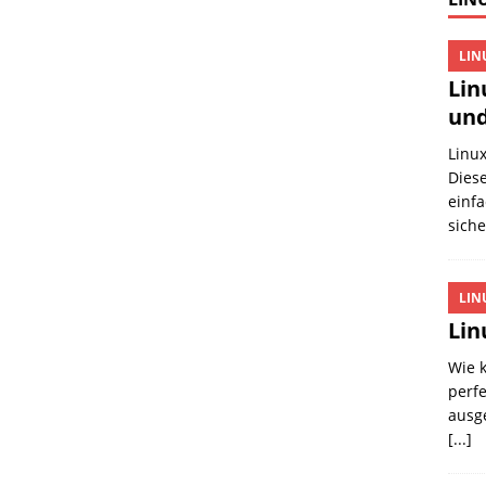
LIN
Lin
und
Linux
Diese
einfa
sich
LIN
Lin
Wie k
perfe
ausge
[...]