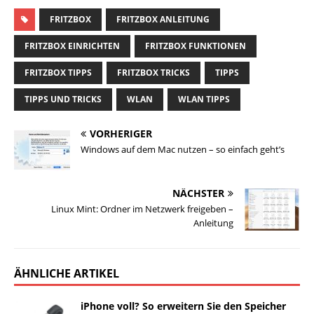
FRITZBOX
FRITZBOX ANLEITUNG
FRITZBOX EINRICHTEN
FRITZBOX FUNKTIONEN
FRITZBOX TIPPS
FRITZBOX TRICKS
TIPPS
TIPPS UND TRICKS
WLAN
WLAN TIPPS
VORHERIGER
Windows auf dem Mac nutzen – so einfach geht’s
NÄCHSTER
Linux Mint: Ordner im Netzwerk freigeben –
Anleitung
ÄHNLICHE ARTIKEL
iPhone voll? So erweitern Sie den Speicher