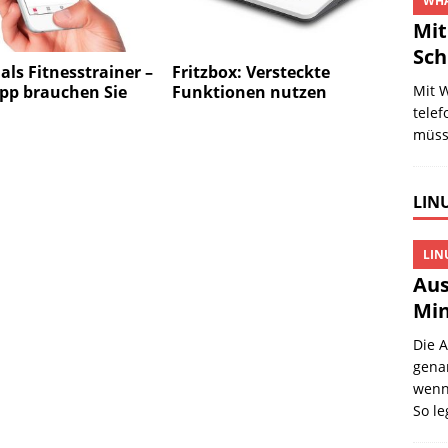
WHA
Mit
Sch
als Fitnesstrainer –
Fritzbox: Versteckte
Mit 
pp brauchen Sie
Funktionen nutzen
telef
müss
LINU
LIN
Aus
Min
Die 
gena
wenn 
So l