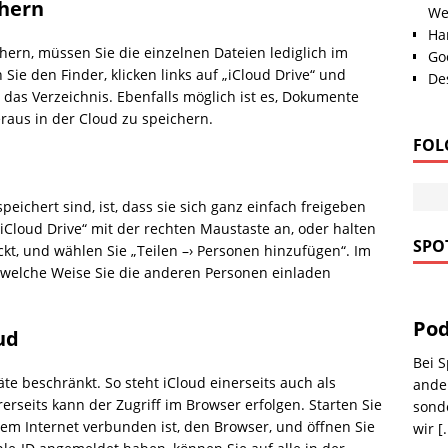
chern
We
Han
chern, müssen Sie die einzelnen Dateien lediglich im
Go
Sie den Finder, klicken links auf „iCloud Drive“ und
Des
 das Verzeichnis. Ebenfalls möglich ist es, Dokumente
raus in der Cloud zu speichern.
FOL
speichert sind, ist, dass sie sich ganz einfach freigeben
„iCloud Drive“ mit der rechten Maustaste an, oder halten
SPOT
ckt, und wählen Sie „Teilen –› Personen hinzufügen“. Im
 welche Weise Sie die anderen Personen einladen
Pod
ud
Bei S
te beschränkt. So steht iCloud einerseits auch als
ander
eits kann der Zugriff im Browser erfolgen. Starten Sie
sonde
dem Internet verbunden ist, den Browser, und öffnen Sie
wir
[.