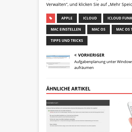
Verwalten“, und klicken Sie auf „Mehr Spei
APPLE
ICLOUD
ICLOUD FUN
MAC EINSTELLEN
MAC OS
MAC OS 
TIPPS UND TRICKS
VORHERIGER
Aufgabenplanung unter Window
aufräumen
ÄHNLICHE ARTIKEL