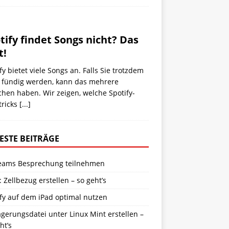
tify findet Songs nicht? Das
t!
fy bietet viele Songs an. Falls Sie trotzdem
t fündig werden, kann das mehrere
hen haben. Wir zeigen, welche Spotify-
tricks
[...]
ESTE BEITRÄGE
eams Besprechung teilnehmen
: Zellbezug erstellen – so geht’s
fy auf dem iPad optimal nutzen
gerungsdatei unter Linux Mint erstellen –
ht’s