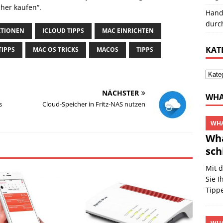
cher kaufen“.
Hand
durc
KTIONEN
ICLOUD TIPPS
MAC EINRICHTEN
KAT
TIPPS
MAC OS TRICKS
MACOS
TIPPS
NÄCHSTER
WHA
s
Cloud-Speicher in Fritz-NAS nutzen
WHA
Wha
sch
Mit 
Sie I
Tipp