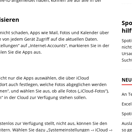
le-ID angemeldet haben, können Sie auf alle in der
isieren
Spo
hilf
nicht schaden, Apps wie Mail, Fotos und Kalender über
e von jedem Gerät Zugriff auf die aktuellen Daten.
Spoti
ellungen“ auf „Internet-Accounts“, markieren Sie in der
nich
len Sie die Apps aus.
Ursac
Such
icht nur die Apps auswählen, die über iCloud
NEU
h dort auch festlegen, welche Fotos abgeglichen werden
nen“, und wählen Sie aus, ob alle Fotos („iCloud-Fotos“),
An T
“ in der Cloud zur Verfügung stehen sollen.
Excel
Spoti
tenlos zur Verfügung stellt, nicht aus, können Sie den
Ausla
itern. Wählen Sie dazu „Systemeinstellungen –› iCloud –›
so ge