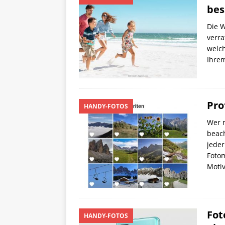
bes
Die W
verra
welch
Ihre
Pro
HANDY-FOTOS
Wer m
beach
jeder
Foto
Moti
Fot
HANDY-FOTOS