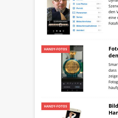
Dynam
Szene
den V
eine 
Fotof
Fot
HANDY-FOTOS
de
Smart
dass 
zeige
Fotog
häufi
Bil
HANDY-FOTOS
Han