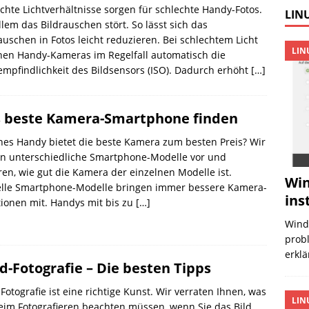
chte Lichtverhältnisse sorgen für schlechte Handy-Fotos.
LINU
llem das Bildrauschen stört. So lässt sich das
auschen in Fotos leicht reduzieren. Bei schlechtem Licht
LIN
hen Handy-Kameras im Regelfall automatisch die
empfindlichkeit des Bildsensors (ISO). Dadurch erhöht
[…]
 beste Kamera-Smartphone finden
es Handy bietet die beste Kamera zum besten Preis? Wir
en unterschiedliche Smartphone-Modelle vor und
ren, wie gut die Kamera der einzelnen Modelle ist.
Win
elle Smartphone-Modelle bringen immer bessere Kamera-
ins
ionen mit. Handys mit bis zu
[…]
Wind
probl
erklä
d-Fotografie – Die besten Tipps
Fotografie ist eine richtige Kunst. Wir verraten Ihnen, was
LIN
eim Fotografieren beachten müssen, wenn Sie das Bild