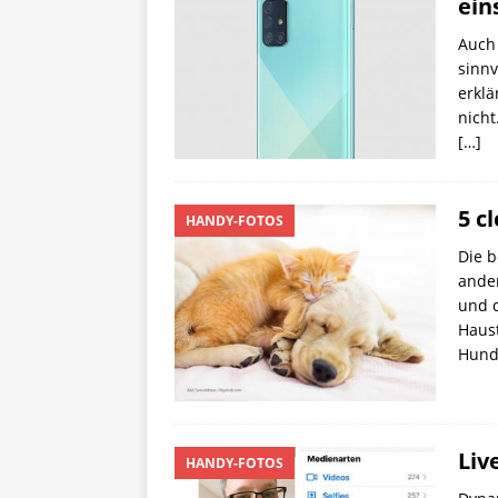
ein
Auch 
sinnv
erklä
nicht
[…]
5 c
HANDY-FOTOS
Die b
ander
und d
Haust
Hun
Liv
HANDY-FOTOS