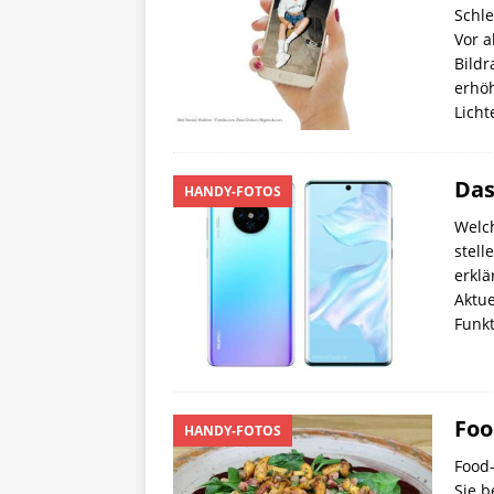
Schle
Vor a
Bildr
erhö
Licht
Das
HANDY-FOTOS
Welch
stell
erklä
Aktu
Funkt
Foo
HANDY-FOTOS
Food-
Sie b