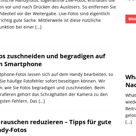
ische Handyfotos, sogenannte Live-Fotos, enthalten die
n vor und nach Drücken des Auslösers. So entfernen Sie
ideoteil vor der Weitergabe. Live-Fotos sind eigentlich
WHA
richtig gute Sache. Mittlerweile ist diese nützliche
unktion bei einer
[…]
os zuschneiden und begradigen auf
m Smartphone
phone-Fotos lassen sich auf dem Handy bearbeiten, so
Wha
Sie häufige Fotofehler sofort beseitigen können. Wir
Nac
n, wie Sie Fotos begradigen und zuschneiden. Beim
rafieren gehört das Schräghalten der Kamera zu den
What
gsten Fehlern. Das
[…]
wiede
Beitr
gelö
drauschen reduzieren – Tipps für gute
[...]
dy-Fotos