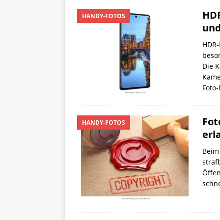
HDR
HANDY-FOTOS
und
HDR-F
beso
Die K
Kamer
Foto
Fot
HANDY-FOTOS
erl
Beim 
straf
Öffen
schne