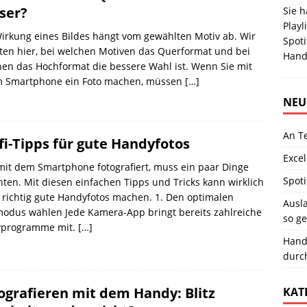
ser?
Sie 
Playl
irkung eines Bildes hängt vom gewählten Motiv ab. Wir
Spoti
ten hier, bei welchen Motiven das Querformat und bei
Hand
en das Hochformat die bessere Wahl ist. Wenn Sie mit
m Smartphone ein Foto machen, müssen
[…]
NEU
An T
fi-Tipps für gute Handyfotos
Excel
it dem Smartphone fotografiert, muss ein paar Dinge
Spoti
ten. Mit diesen einfachen Tipps und Tricks kann wirklich
 richtig gute Handyfotos machen. 1. Den optimalen
Ausla
modus wählen Jede Kamera-App bringt bereits zahlreiche
so ge
vprogramme mit.
[…]
Hand
durc
ografieren mit dem Handy: Blitz
KAT