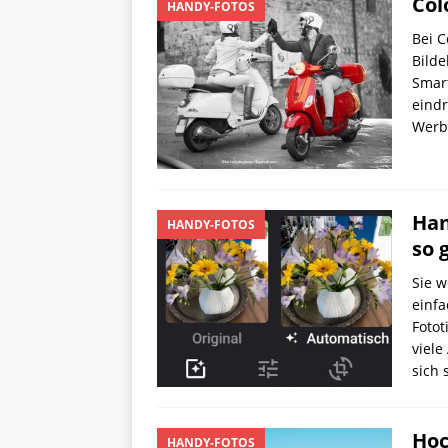
Col
HANDY-FOTOS
Bei C
Bilde
Smart
eindr
Werbu
Han
HANDY-FOTOS
so 
Sie w
einfa
Fotot
viel
sich 
Hoc
HANDY-FOTOS