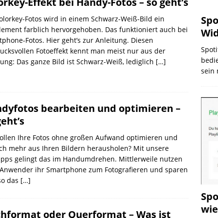
orkey-Effekt bei Handy-Fotos – so geht’s
Spo
olorkey-Fotos wird in einem Schwarz-Weiß-Bild ein
lement farblich hervorgehoben. Das funktioniert auch bei
Wid
phone-Fotos. Hier geht’s zur Anleitung. Diesen
Spoti
ucksvollen Fotoeffekt kennt man meist nur aus der
bedi
ng: Das ganze Bild ist Schwarz-Weiß, lediglich
[…]
sein
dyfotos bearbeiten und optimieren –
geht’s
ollen Ihre Fotos ohne großen Aufwand optimieren und
ch mehr aus Ihren Bildern herausholen? Mit unsere
ipps gelingt das im Handumdrehen. Mittlerweile nutzen
e Anwender ihr Smartphone zum Fotografieren und sparen
so das
[…]
Spo
wie
hformat oder Querformat – Was ist