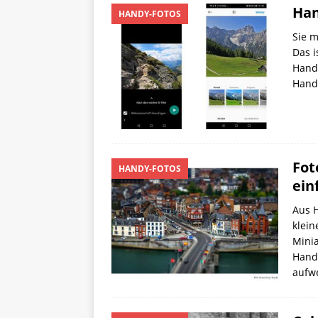
Han
HANDY-FOTOS
Sie m
Das i
Handy
Handy
Fot
HANDY-FOTOS
ein
Aus H
klein
Minia
Hand
aufw