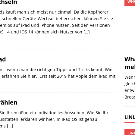
hseln
WHA
ds kauft man sich meist nur einmal. Da die Kopfhörer
 schnellen Geräte-Wechsel beherrschen, können Sie sie
emlos auf iPad und iPhone nutzen. Seit den Versionen
OS 14 und iOS 14 können sich Nutzer von
[…]
Wha
Pad
meh
n – wenn man die richtigen Tipps und Tricks kennt. Wie
 erfahren Sie hier. Erst seit 2019 hat Apple dem iPad mit
Wenn
gleic
entw
Broa
wählen
e Ihrem iPad ein individuelles Aussehen. Wie Sie Ihr
LINU
statten, erklären wir hier. In iPad OS ist genau
eens
[…]
LIN