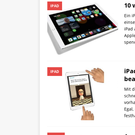
10 
IPAD
Ein i
einse
iPad 
Apple
spen
iPa
IPAD
bea
Mit d
schne
vorh
Egal,
festh