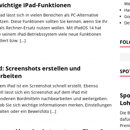
We
wichtige iPad-Funktionen
Han
Pad lässt sich in vielen Bereichen als PC-Alternative
Go
tzen. Diese Funktionen sollten Sie kennen, wenn Sie Ihr
Des
als Rechner-Ersatz nutzen wollen. Mit iPadOS 14 hat
 seinem iPad-Betriebssystem viele neue Funktionen
diert bzw.
[…]
FOL
d: Screenshots erstellen und
SPOT
rbeiten
em iPad ist ein Screenshot schnell erstellt. Ebenso
ll lässt sich ein Screenshot auf dem iPad mit
Spo
andenen Bordmitteln nachbearbeiten und weitergeben.
Loh
 ob Sie sich wichtige Informationen merken, Einstellungen
alten oder ein Beweisfoto
[…]
Die B
dafü
Premi