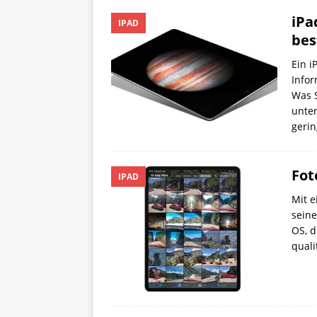
iPa
IPAD
bes
Ein i
Infor
Was S
unte
geri
Fot
IPAD
Mit e
seine
OS, d
quali