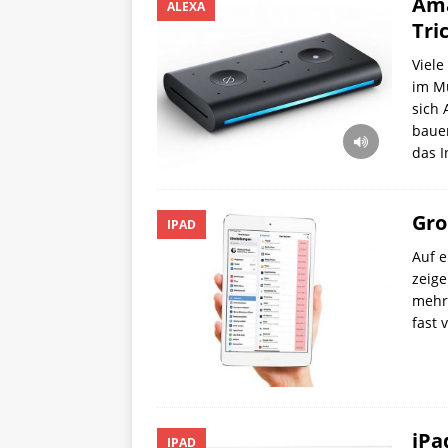
Ama
ALEXA
Tri
Viele
im Mu
sich 
bauen
das I
Gro
IPAD
Auf e
zeige
mehr 
fast 
iPa
IPAD