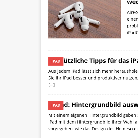
wec
AirPo
einen
probl
iPad
7 nützliche Tipps für das i
IPAD
Aus jedem iPad lässt sich mehr heraushole
Sie Ihr iPad besser und produktiver nutzen,
[…]
iPad: Hintergrundbild aus
IPAD
Mit einem eigenen Hintergrundbild geben Si
iPad mit dem Hintergrundbild Ihrer Wahl aus
vorgegeben, wie das Design des Homescr