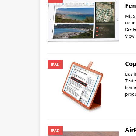
Fen
Mit S
neben
Die F
View 
Cop
IPAD
Das i
Texte
könne
produ
Air
IPAD