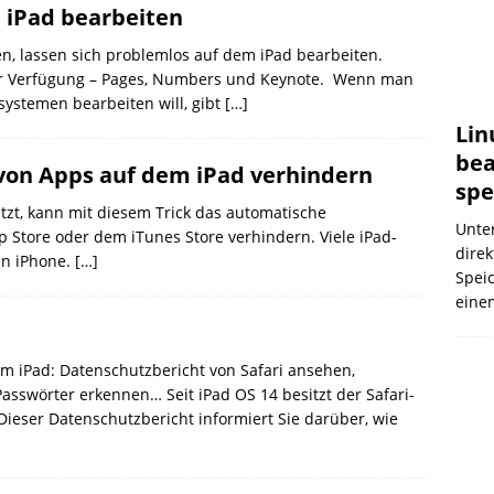
 iPad bearbeiten
en, lassen sich problemlos auf dem iPad bearbeiten.
 zur Verfügung – Pages, Numbers und Keynote. Wenn man
ystemen bearbeiten will, gibt
[…]
Lin
bea
 von Apps auf dem iPad verhindern
spe
zt, kann mit diesem Trick das automatische
Unter
Store oder dem iTunes Store verhindern. Viele iPad-
dire
in iPhone.
[…]
Spei
eine
em iPad: Datenschutzbericht von Safari ansehen,
Passwörter erkennen… Seit iPad OS 14 besitzt der Safari-
ieser Datenschutzbericht informiert Sie darüber, wie