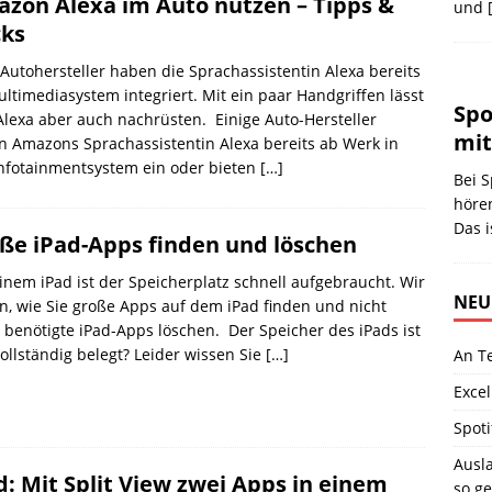
zon Alexa im Auto nutzen – Tipps &
und
cks
 Autohersteller haben die Sprachassistentin Alexa bereits
ltimediasystem integriert. Mit ein paar Handgriffen lässt
Spo
Alexa aber auch nachrüsten. Einige Auto-Hersteller
mit
 Amazons Sprachassistentin Alexa bereits ab Werk in
nfotainmentsystem ein oder bieten
[…]
Bei S
höre
Das i
ße iPad-Apps finden und löschen
inem iPad ist der Speicherplatz schnell aufgebraucht. Wir
NEU
n, wie Sie große Apps auf dem iPad finden und nicht
benötigte iPad-Apps löschen. Der Speicher des iPads ist
vollständig belegt? Leider wissen Sie
[…]
An T
Excel
Spoti
Ausla
d: Mit Split View zwei Apps in einem
so ge