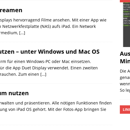
streamen
isplays hervorragend Filme ansehen. Mit einer App wie
 Netzwerkfestplatte (NAS) aufs iPad. Ein Network
hermedium,
[…]
nutzen – unter Windows und Mac OS
Aus
Min
hirm für einen Windows-PC oder Mac einsetzen.
ür die App Duet Display verwendet. Einen zweiten
Die 
brauchen. Zum einen
[…]
gena
wenn 
So l
bum nutzen
erwalten und präsentieren. Alle nötigen Funktionen finden
tung von iPad OS gehört. Mit der Fotos-App bringen Sie
LIN