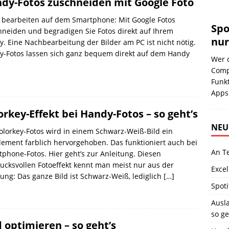
dy-Fotos zuschneiden mit Google Foto
 bearbeiten auf dem Smartphone: Mit Google Fotos
Spo
neiden und begradigen Sie Fotos direkt auf Ihrem
nur
. Eine Nachbearbeitung der Bilder am PC ist nicht nötig.
y-Fotos lassen sich ganz bequem direkt auf dem Handy
Wer 
Compu
Funkt
App
orkey-Effekt bei Handy-Fotos – so geht’s
NEU
olorkey-Fotos wird in einem Schwarz-Weiß-Bild ein
lement farblich hervorgehoben. Das funktioniert auch bei
An T
phone-Fotos. Hier geht’s zur Anleitung. Diesen
ucksvollen Fotoeffekt kennt man meist nur aus der
Excel
ng: Das ganze Bild ist Schwarz-Weiß, lediglich
[…]
Spoti
Ausla
so ge
optimieren – so geht’s