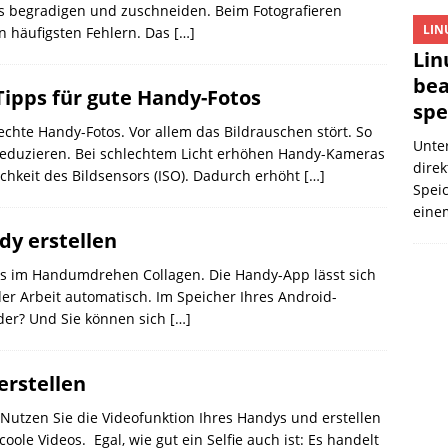
tos begradigen und zuschneiden. Beim Fotografieren
LIN
n häufigsten Fehlern. Das
[…]
Lin
bea
Tipps für gute Handy-Fotos
spe
echte Handy-Fotos. Vor allem das Bildrauschen stört. So
Unter
t reduzieren. Bei schlechtem Licht erhöhen Handy-Kameras
dire
ichkeit des Bildsensors (ISO). Dadurch erhöht
[…]
Spei
eine
dy erstellen
os im Handumdrehen Collagen. Die Handy-App lässt sich
der Arbeit automatisch. Im Speicher Ihres Android-
der? Und Sie können sich
[…]
erstellen
: Nutzen Sie die Videofunktion Ihres Handys und erstellen
 coole Videos. Egal, wie gut ein Selfie auch ist: Es handelt