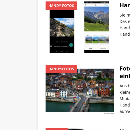
Han
HANDY-FOTOS
Sie m
Das i
Handy
Handy
Fot
HANDY-FOTOS
ein
Aus H
klein
Minia
Hand
aufw