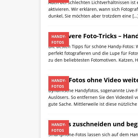
Auch bei schlechten Lichtverhältnissen ist
aktivieren. Wir erklären, wann sich Fotogra
dunkel, Sie möchten aber trotzdem eine
[…
5 clevere Foto-Tricks – Han
HANDY-
FOTOS
Die besten Tipps für schöne Handy-Fotos: W
perfekt fotografieren und die Lupe für Foto
zu den beliebtesten Fotomotiven. Katzen,
Live-Fotos ohne Video wei
HANDY-
FOTOS
Dynamische Handyfotos, sogenannte Live-F
Auslösers. So entfernen Sie den Videoteil vo
gute Sache. Mittlerweile ist diese nützlich
Fotos zuschneiden und be
HANDY-
FOTOS
Smartphone-Fotos lassen sich auf dem Handy