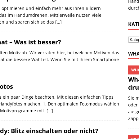
Hand
durc
 optimieren und einfach mehr aus Ihren Bildern
 das im Handumdrehen. Mittlerweile nutzen viele
en und sparen sich so das
[…]
KAT
t – Was ist besser?
ten Motiv ab. Wir verraten hier, bei welchen Motiven das
WHA
t die bessere Wahl ist. Wenn Sie mit Ihrem Smartphone
WHA
Wha
fotos
dru
 ein paar Dinge beachten. Mit diesen einfachen Tipps
Sie 
te Handyfotos machen. 1. Den optimalen Fotomodus wählen
oder
e Motivprogramme mit.
[…]
ausg
Zapp
y: Blitz einschalten oder nicht?