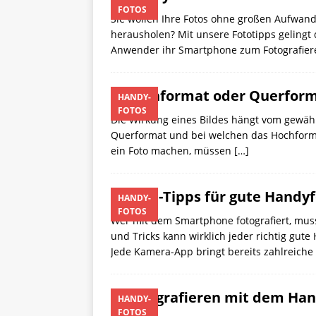
FOTOS
Sie wollen Ihre Fotos ohne großen Aufwand
herausholen? Mit unsere Fototipps gelingt
Anwender ihr Smartphone zum Fotografier
Hochformat oder Querforma
HANDY-
FOTOS
Die Wirkung eines Bildes hängt vom gewähl
Querformat und bei welchen das Hochforma
ein Foto machen, müssen
[…]
Profi-Tipps für gute Handy
HANDY-
FOTOS
Wer mit dem Smartphone fotografiert, muss
und Tricks kann wirklich jeder richtig gu
Jede Kamera-App bringt bereits zahlreich
Fotografieren mit dem Hand
HANDY-
FOTOS