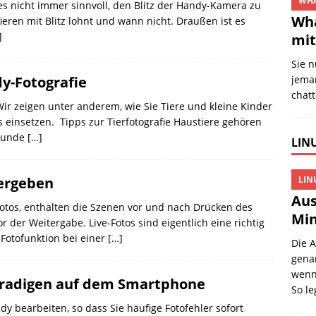
WHA
 es nicht immer sinnvoll, den Blitz der Handy-Kamera zu
Wha
fieren mit Blitz lohnt und wann nicht. Draußen ist es
]
mit
Sie 
dy-Fotografie
jema
chat
ir zeigen unter anderem, wie Sie Tiere und kleine Kinder
s einsetzen. Tipps zur Tierfotografie Haustiere gehören
 Hunde
[…]
LINU
tergeben
LIN
Aus
otos, enthalten die Szenen vor und nach Drücken des
Min
r der Weitergabe. Live-Fotos sind eigentlich eine richtig
e Fotofunktion bei einer
[…]
Die 
gena
wenn 
gradigen auf dem Smartphone
So l
 bearbeiten, so dass Sie häufige Fotofehler sofort