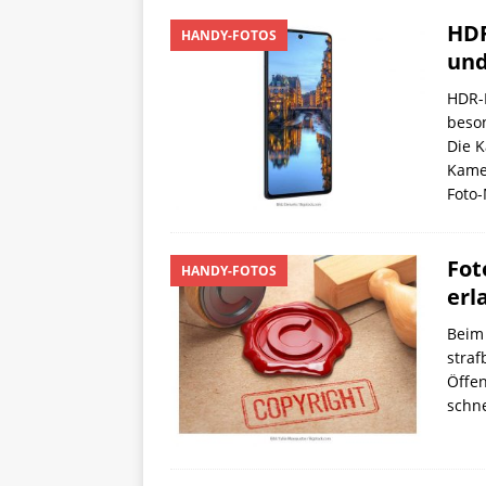
HDR
HANDY-FOTOS
und
HDR-F
beso
Die K
Kamer
Foto
Fot
HANDY-FOTOS
erl
Beim 
straf
Öffen
schne