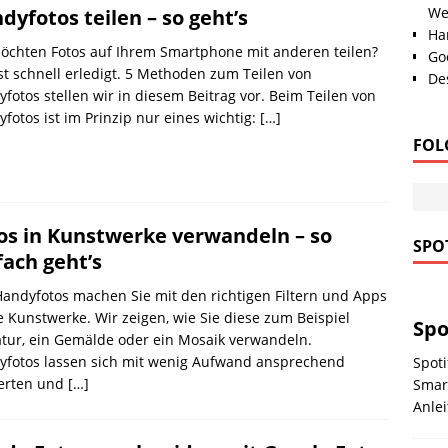
We
dyfotos teilen – so geht’s
Han
öchten Fotos auf Ihrem Smartphone mit anderen teilen?
Go
st schnell erledigt. 5 Methoden zum Teilen von
Des
fotos stellen wir in diesem Beitrag vor. Beim Teilen von
fotos ist im Prinzip nur eines wichtig:
[…]
FOL
os in Kunstwerke verwandeln – so
SPOT
fach geht’s
andyfotos machen Sie mit den richtigen Filtern und Apps
e Kunstwerke. Wir zeigen, wie Sie diese zum Beispiel
Spo
tur, ein Gemälde oder ein Mosaik verwandeln.
yfotos lassen sich mit wenig Aufwand ansprechend
Spoti
erten und
[…]
Smar
Anlei