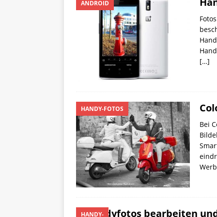
Han
ANDROID
Fotos
besch
Handy
Hand
[…]
Col
HANDY-FOTOS
Bei C
Bilde
Smart
eindr
Werbu
Handyfotos bearbeiten und 
HANDY-