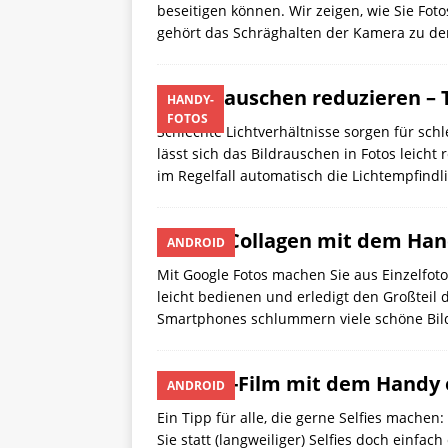
beseitigen können. Wir zeigen, wie Sie Fo
gehört das Schräghalten der Kamera zu de
Bildrauschen reduzieren – 
HANDY-
FOTOS
Schlechte Lichtverhältnisse sorgen für schl
lässt sich das Bildrauschen in Fotos leich
im Regelfall automatisch die Lichtempfindl
Foto-Collagen mit dem Han
ANDROID
Mit Google Fotos machen Sie aus Einzelfot
leicht bedienen und erledigt den Großteil 
Smartphones schlummern viele schöne Bil
Selfie-Film mit dem Handy 
ANDROID
Ein Tipp für alle, die gerne Selfies machen
Sie statt (langweiliger) Selfies doch einfach