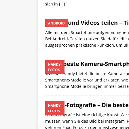
sich in
[…]
Fotos und Videos teilen – T
ANDROID
Alle mit dem Smartphone aufgenommenen Fo
Bei Android-Geräten nutzen Sie dafür die A
ausgesprochen praktische Funktion, um B
Das beste Kamera-Smartph
HANDY-
FOTOS
Welches Handy bietet die beste Kamera zum
Smartphone-Modelle vor und erklären, wie 
Smartphone-Modelle bringen immer besser
Food-Fotografie – Die best
HANDY-
FOTOS
Food-Fotografie ist eine richtige Kunst. Wi
müssen, wenn Sie das Bild bei Instagram, 
gehören Food-Fotos zu den meistgesehenen